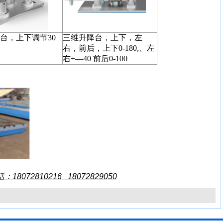
台，上下调节
30
三维升降台，上下，左
右，前后，上下
0-180,
、左
右
+
—
40
前后
0-100
72810216 18072829050