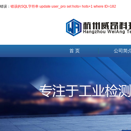
错误：
错误的SQL字符串 update user_pro set hots= hots+1 where ID=182
首 页
公司简