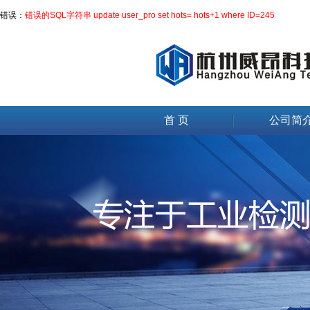
错误：
错误的SQL字符串 update user_pro set hots= hots+1 where ID=245
首 页
公司简